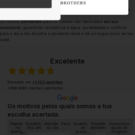
qualquer ocasião.
Pendente Dourado
– Um toque de sofisticação e luxo, ideal para um
estilo marcante e distinto.
Os nossos
pendentes
para os colares são fabricados
em aço
inoxidável
, garantindo resistência à água, durabilidade e conforto
para o dia a dia. Escolhe o pendente ideal e dá um toque único ao teu
colar.
Excelente
Baseado em
+1.123 opiniões
+100.000
clientes satisfeitos
Os motivos pelos quais somos a tua
escolha acertada.
Rapidez
Durabilidade
Atendimento
Personalização
Qualidade
Simpatia no
Acessórios
na
dos artigos
ao cliente
do
atendimento
iguais às
entrega
produto
imagens