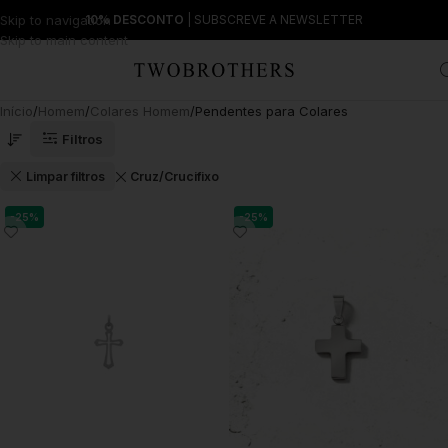
Skip to navigation
10% DESCONTO
| SUBSCREVE A NEWSLETTER
Skip to main content
Início
Homem
Colares Homem
Pendentes para Colares
Filtros
Limpar filtros
Cruz/Crucifixo
-25%
-25%