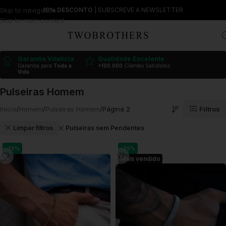
Skip to navigation
10% DESCONTO
| SUBSCREVE A NEWSLETTER
Skip to main content
Garantia Vitalícia
Qualidade Excelente
Garantia para
Toda a
+100.000
Clientes Satisfeitos
Vida
Pulseiras Homem
Filtros
Início
Homem
Pulseiras Homem
Página 2
Limpar filtros
Pulseiras sem Pendentes
-25%
-25%
Mais vendido