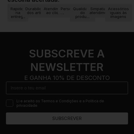
Rapidez
Durabilidade
Atendimento
Personalização
Qualidade
Simpatia no
Acessórios
na
dos artigos
ao cliente
do
atendimento
iguais às
entrega
produto
imagens
SUBSCREVE A
NEWSLETTER
E GANHA 10% DE DESCONTO
Li e aceito os Termos e Condições e a Política de
privacidade
SUBSCREVER