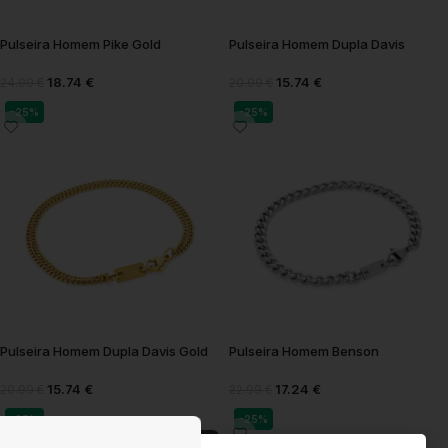
Pulseira Homem Pike Gold
Pulseira Homem Dupla Davis
18.74
€
15.74
€
24.99
€
20.99
€
-25%
-25%
Pulseira Homem Dupla Davis Gold
Pulseira Homem Benson
15.74
€
17.24
€
20.99
€
22.99
€
-25%
-25%