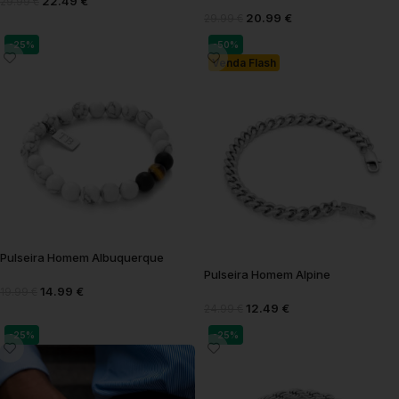
22.49
€
29.99
€
20.99
€
29.99
€
-25%
-50%
Venda Flash
Pulseira Homem Albuquerque
Pulseira Homem Alpine
14.99
€
19.99
€
12.49
€
24.99
€
-25%
-25%