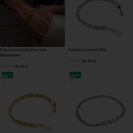
Pulseira Homem Dourada
Pulseira Homem Pike
Manalapan
18.74
€
24.99
€
19.49
€
25.99
€
-25%
-25%