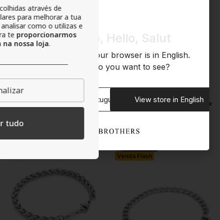
colhidas através de
ilares para melhorar a tua
 analisar como o utilizas e
ara te
proporcionarmos
Olá, Hola, Hello, Salut
 na nossa loja
.
We noticed that your browser is in English.
What store do you want to see?
alizar
View store in Portuguese
View store in English
Pulseira Homem Clinton
Pulseira Homem Dourada Wayne
r tudo
18.74
€
18.74
€
24.99
€
24.99
€
-25%
-50%
Mais vendido
Venda Flash