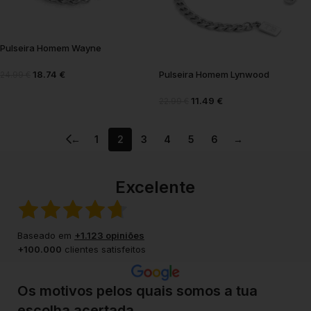
Pulseira Homem Wayne
18.74
€
Pulseira Homem Lynwood
24.99
€
11.49
€
22.99
€
←
1
2
3
4
5
6
→
Excelente
Baseado em
+1.123 opiniões
+100.000
clientes satisfeitos
Os motivos pelos quais somos a tua
escolha acertada.