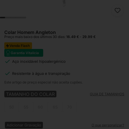
Colar Homem Angleton
Preço mais baixo dos últimos 30 dias:
16.49
€
-
29.99
€
Venda Flash
Garantia Vitalícia
Aço inoxidável hipoalergénico
Resistente à água e transpiração
Este artigo de preço especial não aceita cupões.
TAMANHO DO COLAR
GUIA DE TAMANHOS
50
55
60
65
70
Adicionar Gravação
O que personalizar?