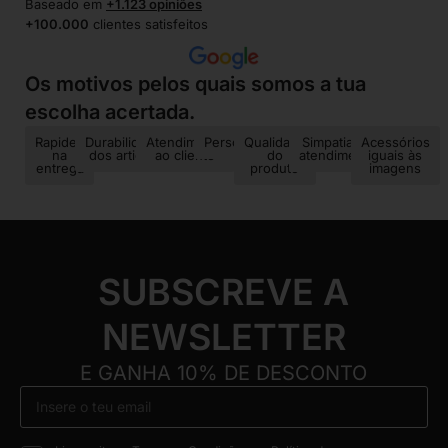
Baseado em
+1.123 opiniões
+100.000
clientes satisfeitos
Os motivos pelos quais somos a tua
escolha acertada.
Rapidez
Durabilidade
Atendimento
Personalização
Qualidade
Simpatia no
Acessórios
na
dos artigos
ao cliente
do
atendimento
iguais às
entrega
produto
imagens
SUBSCREVE A
NEWSLETTER
E GANHA 10% DE DESCONTO