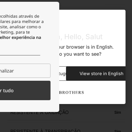
ecolhidas através de
ALTURA DO PENDENTE
2,4
ilares para melhorar a
site, analisar como o
rketing, para te
Olá, Hola, Hello, Salut
LARGURA DO PENDENTE
2,2
lhor experiência na
We noticed that your browser is in English.
What store do you want to see?
ACABAMENTO
Polido Brilhante
alizar
View store in Portuguese
View store in English
ANTIALÉRGICO
Sim
r tudo
RESISTENTE À ÁGUA
Sim
RESISTENTE À OXIDAÇÃO
Sim
RESISTENTE À TRANSPIRAÇÃO
Sim