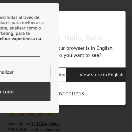
ecolhidas através de
ilares para melhorar a
site, analisar como o
rketing, para te
Olá, Hola, Hello, Salut
lhor experiência na
We noticed that your browser is in English.
What store do you want to see?
alizar
View store in Portuguese
View store in English
r tudo
Excelente
Baseado em
+1.123 opiniões
+100.000
clientes satisfeitos