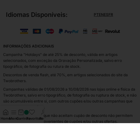
Idiomas Disponíveis:
PT
EN
ES
FR
INFORMAÇÕES ADICIONAIS
Campanha "Hotdays" de até 25% de desconto, válida em artigos
selecionados, com exceção da Gravação Personalizada, salvo erro
tipográfico, de fotografia ou rutura de stock.
Descontos de venda flash, até 70%, em artigos selecionados do site da
Twobrothers.
Campanhas válidas de 01/08/2026 a 10/08/2026 nas lojas online e física da
Twobrothers, salvo erro tipográfico, de fotografia ou ruptura de stock, e não
são acumuláveis entre si, com outros cupões e/ou outras campanhas que
se encontrem em vigor.
Os artigos assinalados que não aceitam cupão de desconto não permitem
Home
Menu
Carrinho
Favoritos
Perfil
acumular descontos provenientes de cupões e/ou outras ofertas.
As opções de gravação personalizada e Pack Oferta não aceitam cupões
de desconto. Os cupões não são acumuláveis entre si e não são