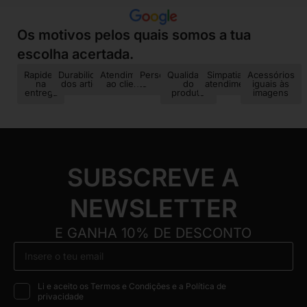
Os motivos pelos quais somos a tua
escolha acertada.
Rapidez
Durabilidade
Atendimento
Personalização
Qualidade
Simpatia no
Acessórios
na
dos artigos
ao cliente
do
atendimento
iguais às
entrega
produto
imagens
SUBSCREVE A
NEWSLETTER
E GANHA 10% DE DESCONTO
Li e aceito os Termos e Condições e a Política de
privacidade