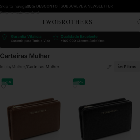
Skip to navigation
10% DESCONTO
| SUBSCREVE A NEWSLETTER
Skip to main content
Garantia Vitalícia
Qualidade Excelente
Garantia para
Toda a Vida
+100.000
Clientes Satisfeitos
Carteiras Mulher
Filtros
Início
Mulher
Carteiras Mulher
-25%
-25%