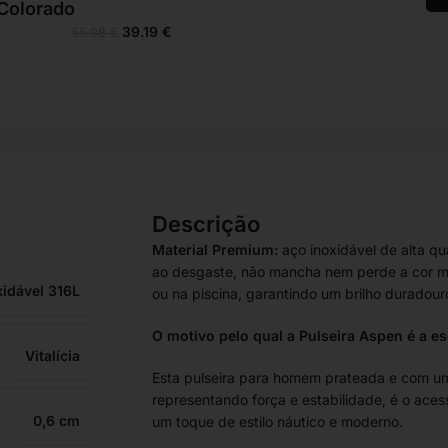
 Colorado
39.19
€
55.98
€
Descrição
Material Premium:
aço inoxidável de alta qu
ao desgaste, não mancha nem perde a cor m
xidável 316L
ou na piscina, garantindo um brilho duradour
O motivo pelo qual a Pulseira Aspen é a es
Vitalícia
Esta pulseira para homem prateada e com u
representando força e estabilidade, é o aces
0,6
um toque de estilo náutico e moderno.