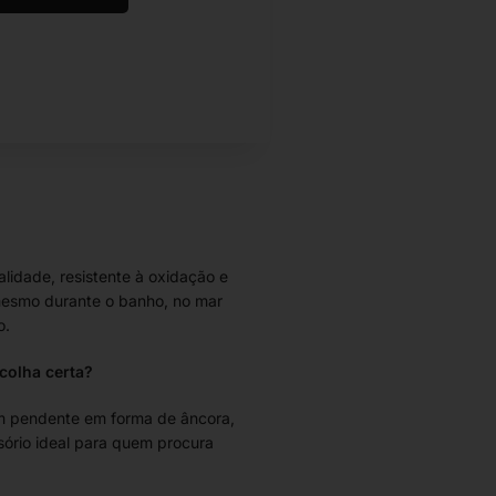
alidade, resistente à oxidação e
esmo durante o banho, no mar
o.
colha certa?
m pendente em forma de âncora,
sório ideal para quem procura