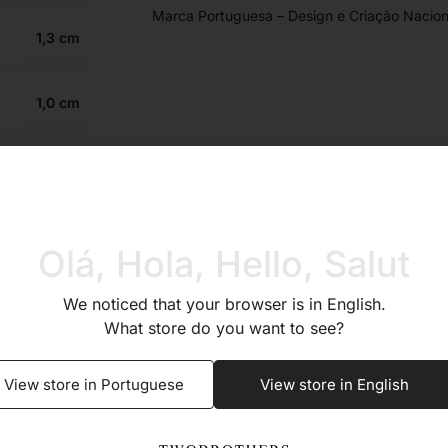
Marca Portuguesa – Design e Criação Nacion
1,3
1,0
do Brilhante
Sim
Olá, Hola, Hello, Salut
Sim
We noticed that your browser is in English.
What store do you want to see?
Sim
View store in Portuguese
View store in English
Sim