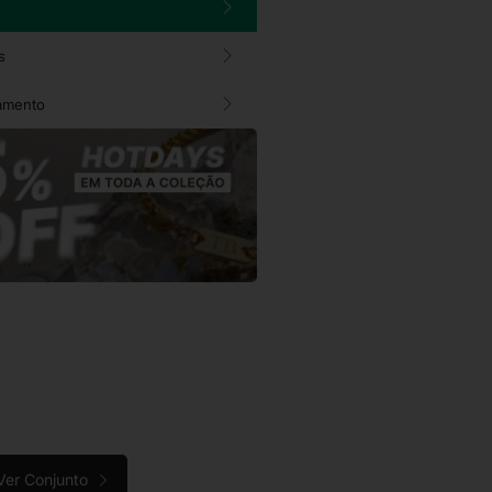
s
amento
Ver Conjunto