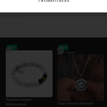
a de veludo
-50%
-25%
Venda Flash
Pulseira Homem
Colar Homem California
Albuquerque