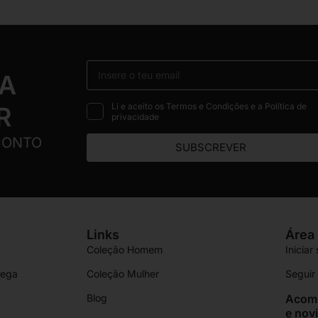
 A
Li e aceito os Termos e Condições e a Política de
R
privacidade
CONTO
SUBSCREVER
Links
Área 
Coleção Homem
Iniciar
rega
Coleção Mulher
Segui
Blog
Acomp
e nov