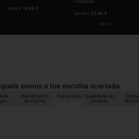
12.49
€
24.99
€
14.99
€
19.99
€
 quais somos a tua escolha acertada.
dade
Atendimento
Personalização
Qualidade do
Simpa
igos
ao cliente
produto
atend