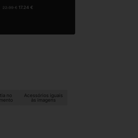
Compass
17.24
€
22.99
€
22.49
€
29.99
€
tia no
Acessórios iguais
imento
às imagens