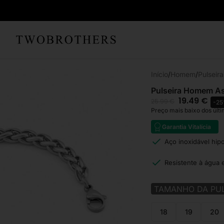
Início
Homem
Pulsei
Pulseira Homem A
19.49
€
25.99
€
-2
Preço mais baixo dos últi
Garantia Vitalícia
Aço inoxidável hip
Resistente à água 
TAMANHO DA PUL
18
19
20