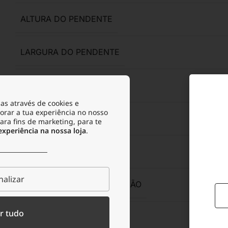
ALTURA DO PENDENTE
LARGURA DO PENDENTE
ACABAMENTO
Poli
as através de cookies e
orar a tua experiência no nosso
ANTIALÉRGICO
para fins de marketing, para te
periência na nossa loja
.
RESISTENTE À ÁGUA
alizar
RESISTENTE À TRANSPIRAÇÃO
r tudo
RESISTENTE À OXIDAÇÃO