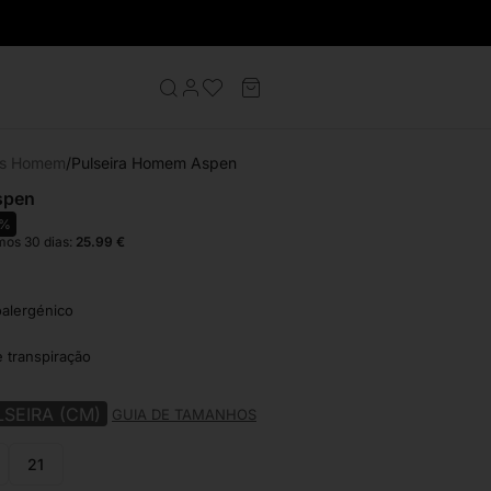
ras Homem
Pulseira Homem Aspen
spen
5%
mos 30 dias:
25.99
€
oalergénico
e transpiração
SEIRA (CM)
GUIA DE TAMANHOS
21