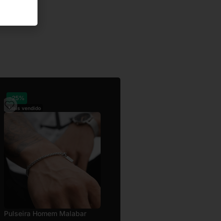
-25%
-25%
Mais vendido
Mais vendido
Colar Homem Newport
Pulseira Homem Malabar