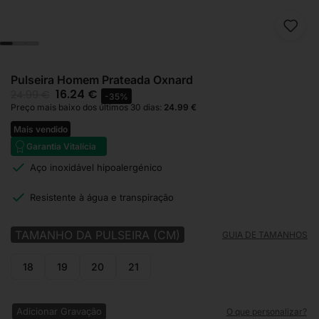
Pulseira Homem Prateada Oxnard
16.24
€
24.99
€
-35%
Preço mais baixo dos últimos 30 dias:
24.99
€
Mais vendido
Garantia Vitalícia
Aço inoxidável hipoalergénico
Resistente à água e transpiração
TAMANHO DA PULSEIRA (CM)
GUIA DE TAMANHOS
18
19
20
21
Adicionar Gravação
O que personalizar?