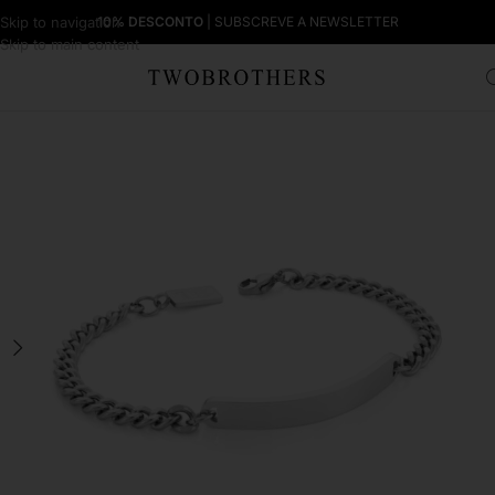
Skip to navigation
10% DESCONTO
| SUBSCREVE A NEWSLETTER
Skip to main content
Início
Homem
Pulseiras Homem