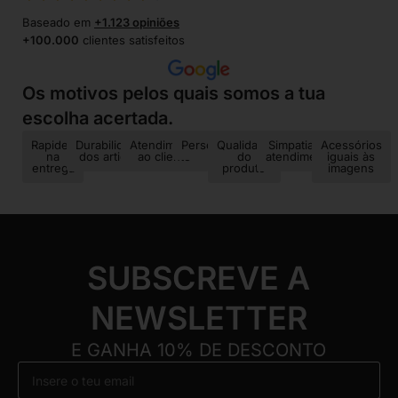
Baseado em
+1.123 opiniões
+100.000
clientes satisfeitos
Os motivos pelos quais somos a tua
escolha acertada.
Rapidez
Durabilidade
Atendimento
Personalização
Qualidade
Simpatia no
Acessórios
na
dos artigos
ao cliente
do
atendimento
iguais às
entrega
produto
imagens
SUBSCREVE A
NEWSLETTER
E GANHA 10% DE DESCONTO