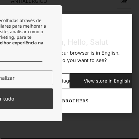
ANTIALÉRGICO
Sim
ecolhidas através de
RESISTENTE À ÁGUA
Sim
ilares para melhorar a
site, analisar como o
rketing, para te
Olá, Hola, Hello, Salut
RESISTENTE À TRANSPIRAÇÃO
Sim
lhor experiência na
We noticed that your browser is in English.
What store do you want to see?
RESISTENTE À OXIDAÇÃO
Sim
alizar
View store in Portuguese
View store in English
ACONDICIONAMENTO
Bolsa de veludo
r tudo
Descrição