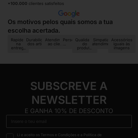
+100.000
clientes satisfeitos
Os motivos pelos quais somos a tua
escolha acertada.
Rapidez
Durabilidade
Atendimento
Personalização
Qualidade
Simpatia no
Acessórios
na
dos artigos
ao cliente
do
atendimento
iguais às
entrega
produto
imagens
SUBSCREVE A
NEWSLETTER
E GANHA 10% DE DESCONTO
Li e aceito os Termos e Condições e a Política de