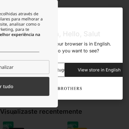
ecolhidas através de
RESISTENTE À TRANSPIRAÇÃO
Sim
ilares para melhorar a
site, analisar como o
rketing, para te
Olá, Hola, Hello, Salut
lhor experiência na
ACONDICIONAMENTO
Bolsa de veludo
We noticed that your browser is in English.
What store do you want to see?
TIPO DE FECHO
Mosquetão
alizar
View store in Portuguese
View store in English
Descrição
r tudo
Visualizaste recentemente​
-25%
-50%