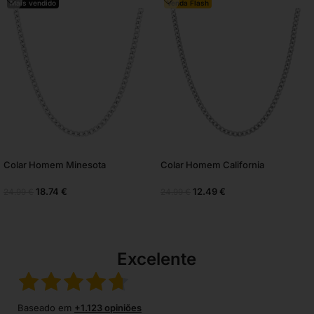
Mais vendido
Venda Flash
Colar Homem Minesota
Colar Homem California
18.74
€
12.49
€
24.99
€
24.99
€
Excelente
Baseado em
+1.123 opiniões