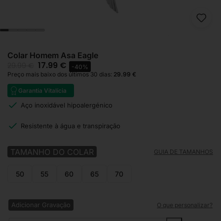
Colar Homem Asa Eagle
17.99
€
29.99
€
-40%
Preço mais baixo dos últimos 30 dias:
29.99
€
Garantia Vitalícia
Aço inoxidável hipoalergénico
Resistente à água e transpiração
TAMANHO DO COLAR
GUIA DE TAMANHOS
50
55
60
65
70
Adicionar Gravação
O que personalizar?