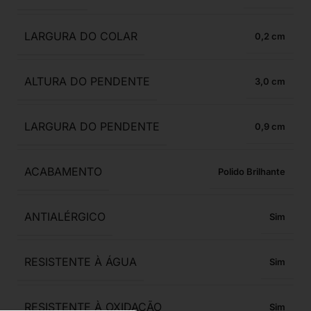
LARGURA DO COLAR
0,2
ALTURA DO PENDENTE
3,0
LARGURA DO PENDENTE
0,9
ACABAMENTO
Polido Brilhante
ANTIALÉRGICO
Sim
RESISTENTE À ÁGUA
Sim
RESISTENTE À OXIDAÇÃO
Sim