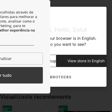
ecolhidas através de
RESISTENTE À TRANSPIRAÇÃO
Sim
ilares para melhorar a
site, analisar como o
rketing, para te
Olá, Hola, Hello, Salut
lhor experiência na
ACONDICIONAMENTO
Bolsa de veludo
We noticed that your browser is in English.
What store do you want to see?
TIPO DE FECHO
Mosquetão
alizar
View store in Portuguese
View store in English
Descrição
r tudo
Visualizaste recentemente​
-30%
-25%