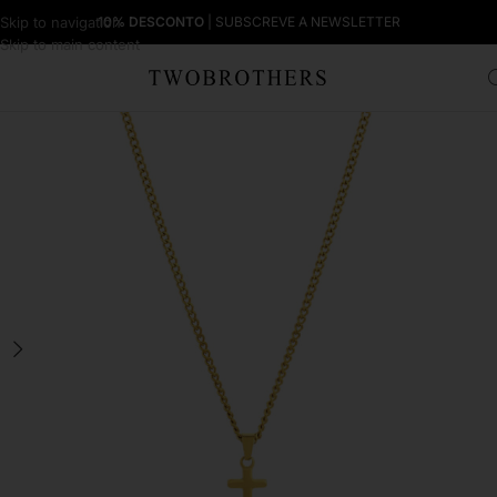
Skip to navigation
10% DESCONTO
| SUBSCREVE A NEWSLETTER
Skip to main content
Início
Homem
Colares Homem