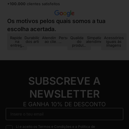
+100.000
clientes satisfeitos
Os motivos pelos quais somos a tua
escolha acertada.
Rapidez
Durabilidade
Atendimento
Personalização
Qualidade
Simpatia no
Acessórios
na
dos artigos
ao cliente
do
atendimento
iguais às
entrega
produto
imagens
SUBSCREVE A
NEWSLETTER
E GANHA 10% DE DESCONTO
Li e aceito os Termos e Condições e a Política de