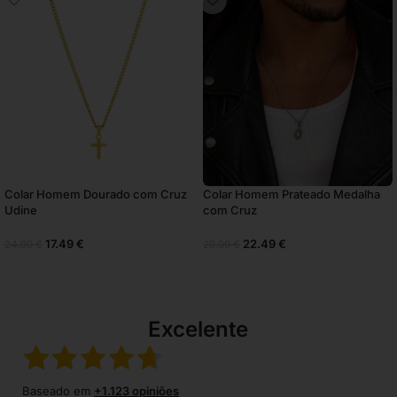
Colar Homem Dourado com Cruz
Colar Homem Prateado Medalha
Udine
com Cruz
17.49
€
22.49
€
24.99
€
29.99
€
Excelente
Baseado em
+1.123 opiniões