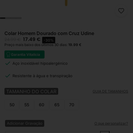
Colar Homem Dourado com Cruz Udine
17.49
€
24.99
€
-30%
Preço mais baixo dos últimos 30 dias:
19.99
€
Garantia Vitalícia
Aço inoxidável hipoalergénico
Resistente à água e transpiração
TAMANHO DO COLAR
GUIA DE TAMANHOS
50
55
60
65
70
Adicionar Gravação
O que personalizar?