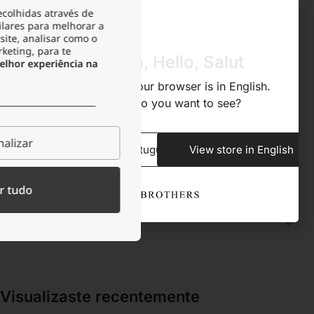
ecolhidas através de
RESISTENTE À OXIDAÇÃO
Sim
ilares para melhorar a
site, analisar como o
rketing, para te
Olá, Hola, Hello, Salut
lhor experiência na
RESISTENTE À TRANSPIRAÇÃO
Sim
We noticed that your browser is in English.
What store do you want to see?
ACONDICIONAMENTO
Bolsa de veludo
alizar
View store in Portuguese
View store in English
TIPO DE FECHO
Mosquetão
r tudo
Descrição
Visualizaste recentemente​