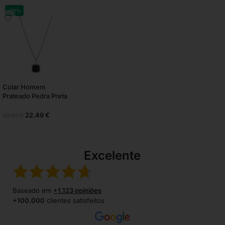
-25%
Colar Homem
Prateado Pedra Preta
22.49
€
29.99
€
Excelente
Baseado em
+1.123 opiniões
+100.000
clientes satisfeitos