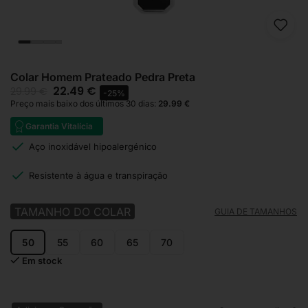
Colar Homem Prateado Pedra Preta
22.49
€
29.99
€
-25%
Preço mais baixo dos últimos 30 dias:
29.99
€
Garantia Vitalícia
Aço inoxidável hipoalergénico
Resistente à água e transpiração
TAMANHO DO COLAR
GUIA DE TAMANHOS
50
55
60
65
70
Em stock