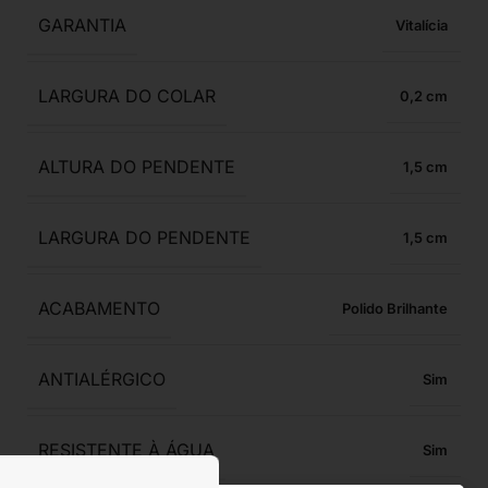
GARANTIA
Vitalícia
LARGURA DO COLAR
0,2
ALTURA DO PENDENTE
1,5
LARGURA DO PENDENTE
1,5
ACABAMENTO
Polido Brilhante
ANTIALÉRGICO
Sim
RESISTENTE À ÁGUA
Sim