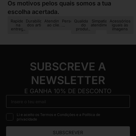
Os motivos pelos quais somos a tua
escolha acertada.
Rapidez
Durabilidade
Atendimento
Personalização
Qualidade
Simpatia no
Acessórios
na
dos artigos
ao cliente
do
atendimento
iguais às
entrega
produto
imagens
SUBSCREVE A
NEWSLETTER
E GANHA 10% DE DESCONTO
Li e aceito os Termos e Condições e a Política de
privacidade
SUBSCREVER