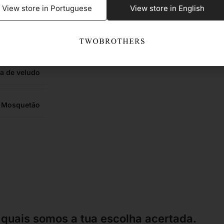
Sim
View store in Portuguese
View store in English
Sim
a de veludo
Mosquetão
 quais somos a tua escolha acertada.