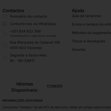
Contactos
Ajuda
Guia de tamanhos
Formulário de contacto
Contacta-nos via WhatsApp
Envios e tempos de ent
+351 934 832 388
Métodos de pagamento
(Chamada para a rede móvel nacional)
Trocas e devoluções
Rua Marquesa do Cadaval 108
4510-603 Fânzeres
Garantia
Segunda a Sexta-feira
9h - 18h (GMT)
Idiomas
PT
EN
ES
FR
Disponíveis:
INFORMAÇÕES ADICIONAIS
Campanha "Hotdays" de até 25% de desconto, válida em artigos selecionados,