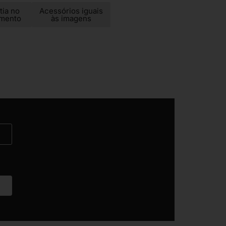
tia no
Acessórios iguais
imento
às imagens