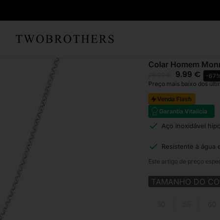
Início
Homem
Colare
Colar Homem Mon
9.99
€
29.99
€
-67
Preço mais baixo dos últi
Venda Flash
Garantia Vitalícia
Aço inoxidável hip
Resistente à água 
Este artigo de preço espe
TAMANHO DO CO
50
55
60