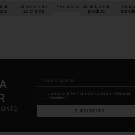
dade
Atendimento
Personalização
Qualidade do
Simpa
igos
ao cliente
produto
atend
 A
Li e aceito os Termos e Condições e a Política de
R
privacidade
CONTO
SUBSCREVER