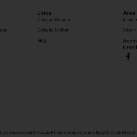
Links
Área 
Coleção Homem
Iniciar
rega
Coleção Mulher
Segui
Blog
Acomp
e nov
 com exceção da Gravação Personalizada, salvo erro tipográfico, de fotografia