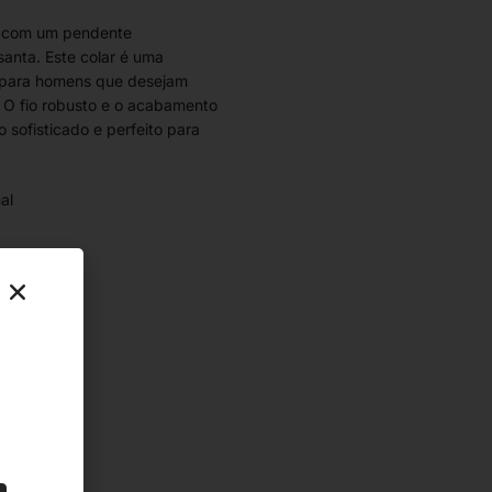
o, com um pendente
anta. Este colar é uma
al para homens que desejam
 O fio robusto e o acabamento
 sofisticado e perfeito para
al