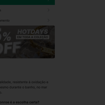
s
amento
alidade, resistente à oxidação e
esmo durante o banho, no mar
o.
nroe é a escolha certa?