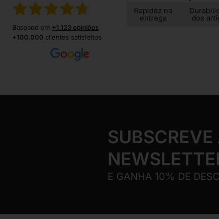
Rapidez na
Durabili
entrega
dos art
Baseado em
+1.123 opiniões
+100.000
clientes satisfeitos
SUBSCREVE
NEWSLETTE
E GANHA 10% DE DES