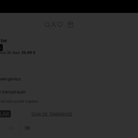
s Homem
Colar Homem Monroe
roe
%
mos 30 dias:
29.99
€
oalergénico
e transpiração
cial não aceita cupões.
LAR
GUIA DE TAMANHOS
65
70