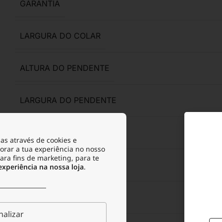
GARANTIA
LARGURA DO COLAR
ALTURA DO PENDENTE
LARGURA DO PENDENTE
ACABAMENTO
Poli
as através de cookies e
orar a tua experiência no nosso
para fins de marketing, para te
ANTIALÉRGICO
periência na nossa loja
.
RESISTENTE À ÁGUA
alizar