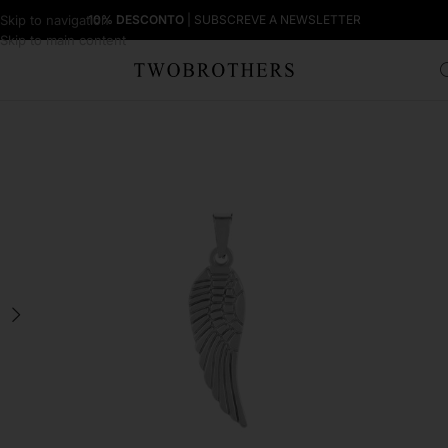
Skip to navigation
10% DESCONTO
| SUBSCREVE A NEWSLETTER
Skip to main content
Início
Homem
Colares Homem
Pendentes para Colares