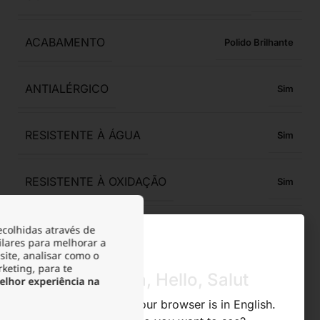
ACABAMENTO
Polido Brilhante
ANTIALÉRGICO
Sim
RESISTENTE À ÁGUA
Sim
RESISTENTE À OXIDAÇÃO
Sim
RESISTENTE À TRANSPIRAÇÃO
Sim
ecolhidas através de
ilares para melhorar a
site, analisar como o
rketing, para te
ACONDICIONAMENTO
Bolsa de veludo
Olá, Hola, Hello, Salut
lhor experiência na
We noticed that your browser is in English.