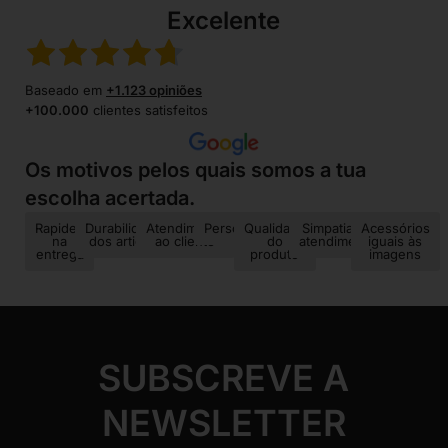
Excelente
Baseado em
+1.123 opiniões
+100.000
clientes satisfeitos
Os motivos pelos quais somos a tua
escolha acertada.
Rapidez
Durabilidade
Atendimento
Personalização
Qualidade
Simpatia no
Acessórios
na
dos artigos
ao cliente
do
atendimento
iguais às
entrega
produto
imagens
SUBSCREVE A
NEWSLETTER