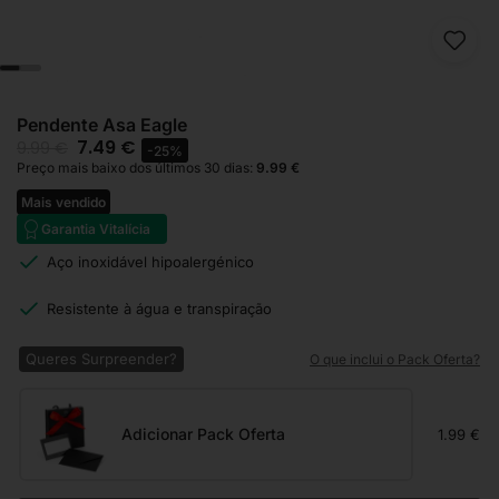
Pendente Asa Eagle
7.49
€
9.99
€
-25%
Preço mais baixo dos últimos 30 dias:
9.99
€
Mais vendido
Garantia Vitalícia
Aço inoxidável hipoalergénico
Resistente à água e transpiração
Queres Surpreender?
O que inclui o Pack Oferta?
Adicionar Pack Oferta
1.99 €