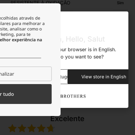
RESISTENTE À OXIDAÇÃO
Sim
ecolhidas através de
RESISTENTE À TRANSPIRAÇÃO
Sim
ilares para melhorar a
site, analisar como o
rketing, para te
Olá, Hola, Hello, Salut
lhor experiência na
ACONDICIONAMENTO
Bolsa de veludo
We noticed that your browser is in English.
What store do you want to see?
Descrição
alizar
View store in Portuguese
View store in English
r tudo
Excelente