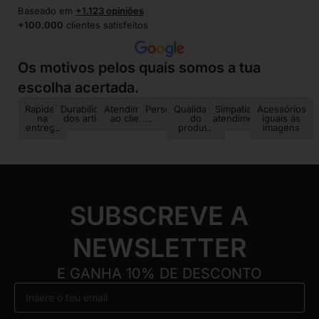
Baseado em
+1.123 opiniões
+100.000
clientes satisfeitos
Os motivos pelos quais somos a tua
escolha acertada.
Rapidez
Durabilidade
Atendimento
Personalização
Qualidade
Simpatia no
Acessórios
na
dos artigos
ao cliente
do
atendimento
iguais às
entrega
produto
imagens
SUBSCREVE A
NEWSLETTER
E GANHA 10% DE DESCONTO