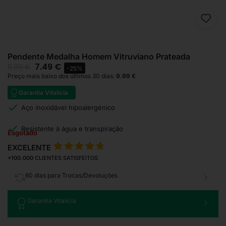
Pendente Medalha Homem Vitruviano Prateada
7.49
€
9.99
€
-25%
Preço mais baixo dos últimos 30 dias:
9.99
€
Garantia Vitalícia
Aço inoxidável hipoalergénico
Resistente à água e transpiração
Esgotado
EXCELENTE
+100.000
CLIENTES SATISFEITOS
60 dias para Trocas/Devoluções
Garantia Vitalícia