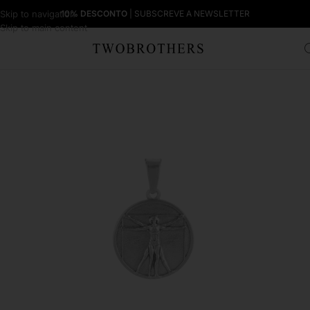
Skip to navigation
10% DESCONTO
| SUBSCREVE A NEWSLETTER
Skip to main content
Início
Homem
Colares Homem
Pendentes para Colares