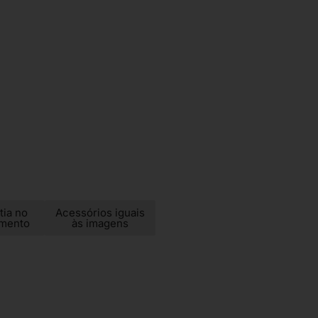
tia no
Acessórios iguais
imento
às imagens