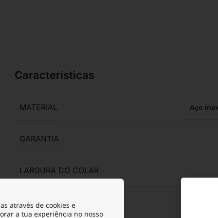
Características
MATERIAL
Aço ino
GARANTIA
LARGURA DO COLAR
ALTURA DO PENDENTE
as através de cookies e
orar a tua experiência no nosso