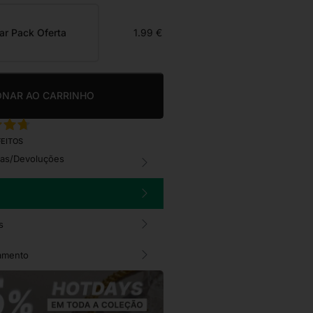
ar Pack Oferta
1.99 €
ONAR AO CARRINHO
FEITOS
cas/Devoluções
s
amento