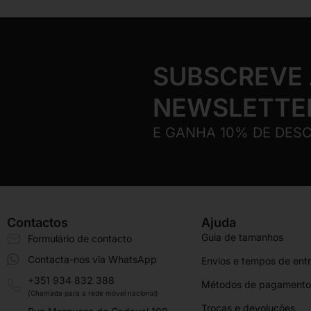
SUBSCREVE
NEWSLETTE
E GANHA 10% DE DES
Contactos
Ajuda
Guia de tamanhos
Formulário de contacto
Contacta-nos via WhatsApp
Envios e tempos de ent
+351 934 832 388
Métodos de pagamento
(Chamada para a rede móvel nacional)
Trocas e devoluções