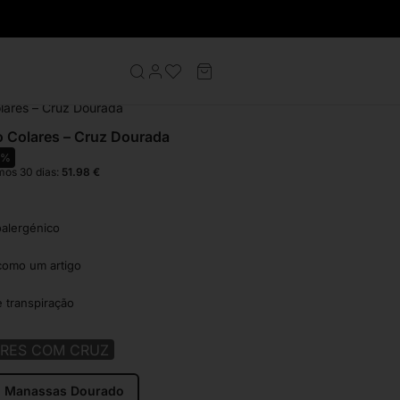
s Homem
olares – Cruz Dourada
o Colares – Cruz Dourada
0%
mos 30 dias:
51.98
€
oalergénico
como um artigo
e transpiração
RES COM CRUZ
Manassas Dourado