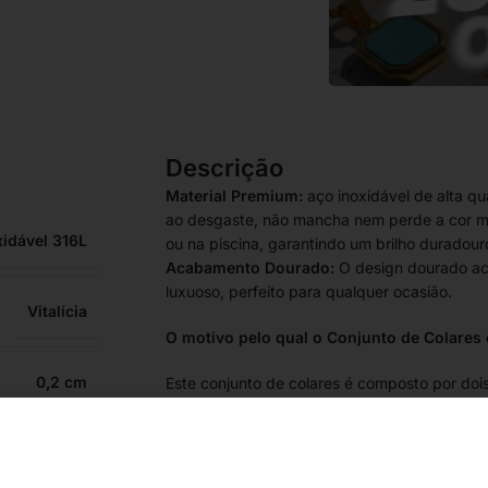
Descrição
Material Premium:
aço inoxidável de alta qu
ao desgaste, não mancha nem perde a cor m
xidável 316L
ou na piscina, garantindo um brilho duradour
Acabamento Dourado:
O design dourado ac
luxuoso, perfeito para qualquer ocasião.
Vitalícia
O motivo pelo qual o Conjunto de Colares 
0,2
Este conjunto de colares é composto por dois
comprimentos. O destaque neste conjunto é 
que adiciona um toque simbólico e atemporal
3,3
Marca Portuguesa – Design e Criação Nacion