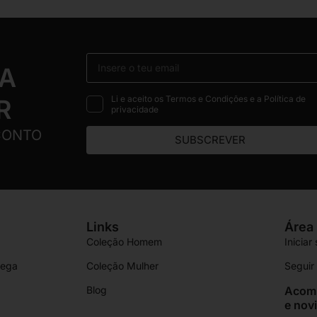
 A
Li e aceito os Termos e Condições e a Política de
R
privacidade
CONTO
SUBSCREVER
Links
Área 
Coleção Homem
Iniciar
rega
Coleção Mulher
Segui
Blog
Acomp
e nov