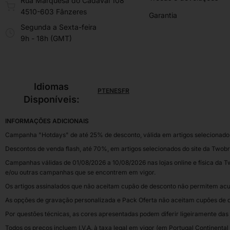
Rua Marquesa do Cadaval 108
4510-603 Fânzeres
Garantia
Segunda a Sexta-feira
9h - 18h (GMT)
Idiomas
PT
EN
ES
FR
Disponíveis:
INFORMAÇÕES ADICIONAIS
Campanha "Hotdays" de até 25% de desconto, válida em artigos selecionados,
Descontos de venda flash, até 70%, em artigos selecionados do site da Twobr
Campanhas válidas de 01/08/2026 a 10/08/2026 nas lojas online e física da Tw
e/ou outras campanhas que se encontrem em vigor.
Os artigos assinalados que não aceitam cupão de desconto não permitem acu
As opções de gravação personalizada e Pack Oferta não aceitam cupões de 
Por questões técnicas, as cores apresentadas podem diferir ligeiramente das 
Todos os preços incluem I.V.A. à taxa legal em vigor (em Portugal Continental