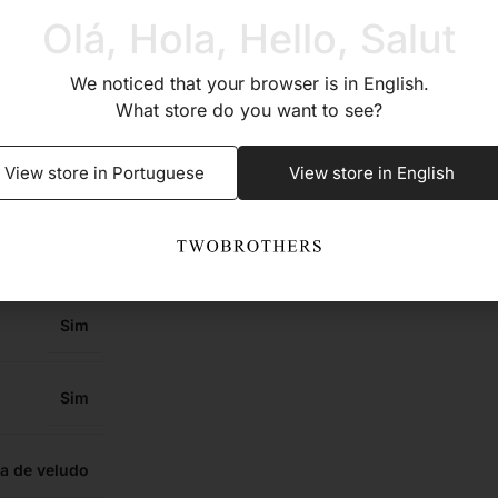
Olá, Hola, Hello, Salut
2,0
We noticed that your browser is in English.
What store do you want to see?
do Brilhante
View store in Portuguese
View store in English
Sim
Sim
Sim
Sim
a de veludo