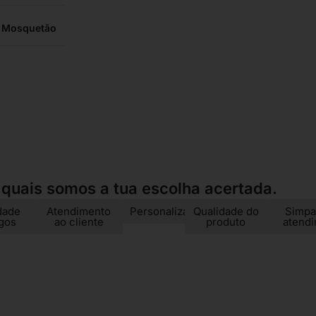
Mosquetão
 quais somos a tua escolha acertada.
dade
Atendimento
Personalização
Qualidade do
Simpa
igos
ao cliente
produto
atend