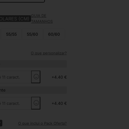
GUIA DE
OLARES (CM)
TAMANHOS
55/55
55/60
60/60
O que personalizar?
e
+4.40 €
nte
+4.40 €
?
O que inclui o Pack Oferta?