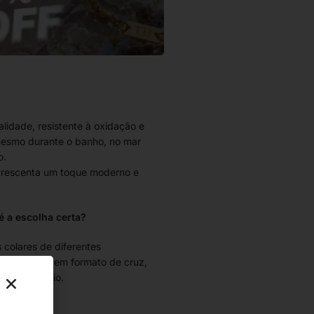
alidade, resistente à oxidação e
esmo durante o banho, no mar
o.
rescenta um toque moderno e
é a escolha certa?
 colares de diferentes
o pendente em formato de cruz,
 ao acessório.
al