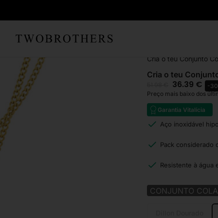
Início
Homem
Colare
Cria o teu Conjunto C
Cria o teu Conjunt
36.39
€
51.98
€
-3
Preço mais baixo dos últi
Garantia Vitalícia
Aço inoxidável hip
Pack considerado 
Resistente à água 
CONJUNTO COLA
Dillon Dourado