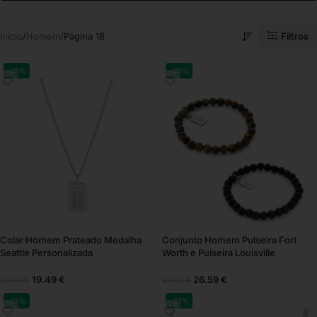
Filtros
Início
Homem
Página 18
-35%
-30%
Colar Homem Prateado Medalha
Conjunto Homem Pulseira Fort
Seattle Personalizada
Worth e Pulseira Louisville
19.49
€
26.59
€
29.99
€
37.98
€
-25%
-30%