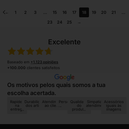
←
1
2
3
…
15
16
17
18
19
20
21
…
23
24
25
→
Excelente
Baseado em
+1.123 opiniões
+100.000
clientes satisfeitos
Os motivos pelos quais somos a tua
escolha acertada.
Rapidez
Durabilidade
Atendimento
Personalização
Qualidade
Simpatia no
Acessórios
na
dos artigos
ao cliente
do
atendimento
iguais às
entrega
produto
imagens