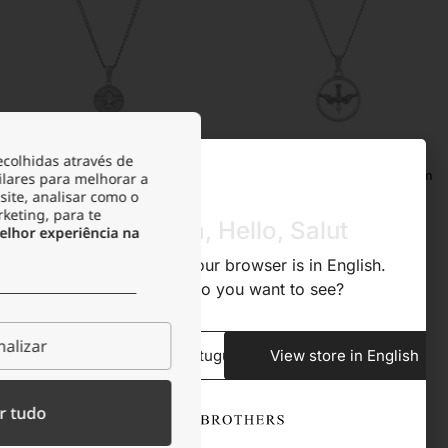
Colar Homem Prateado com
ecolhidas através de
Medalha Espirito Santo
Colar Homem Prateado Freedom
ilares para melhorar a
site, analisar como o
22.49
€
rketing, para te
14.99
€
29.99
€
29.99
€
Olá, Hola, Hello, Salut
lhor experiência na
-45%
-50%
We noticed that your browser is in English.
Venda Flash
What store do you want to see?
alizar
View store in Portuguese
View store in English
r tudo