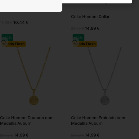
Pulseira Homem Barrow
Colar Homem Dollar
10.44
€
18.99
€
14.99
€
29.99
€
-50%
-50%
Venda Flash
Venda Flash
Colar Homem Dourado com
Colar Homem Prateado com
Medalha Auburn
Medalha Auburn
14.99
€
14.99
€
29.99
€
29.99
€