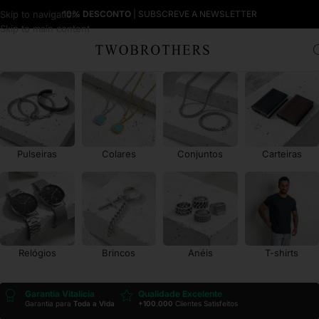
Skip to navigation
10% DESCONTO
| SUBSCREVE A NEWSLETTER
Skip to main content
Pulseiras
Colares
Conjuntos
Carteiras
Relógios
Brincos
Anéis
T-shirts
Garantia Vitalícia
Qualidade Excelente
Garantia para
Toda a Vida
+100.000
Clientes Satisfeitos