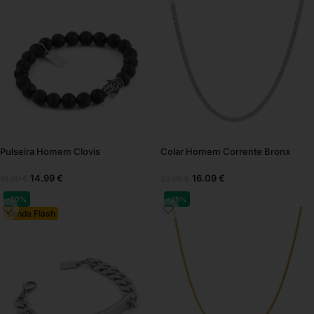
Pulseira Homem Clovis
Colar Homem Corrente Bronx
14.99
€
16.09
€
19.99
€
22.99
€
-50%
-25%
Venda Flash