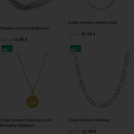
Colar Homem Avalon Gold
Pulseira Homem Baltimore
16.49
€
21.99
€
14.99
€
29.99
€
-35%
-25%
Colar Homem Dourado com
Colar Homem Midway
Medalha Gladiador
22.49
€
29.99
€