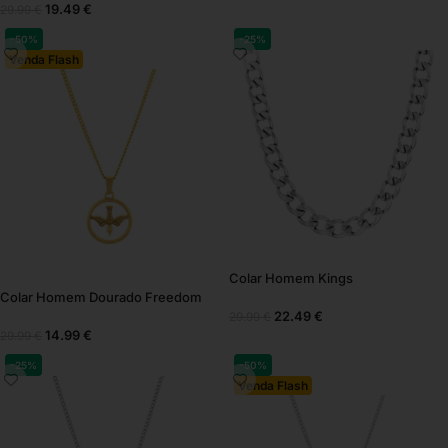
19.49
€
29.99
€
-50%
-25%
Venda Flash
Colar Homem Kings
Colar Homem Dourado Freedom
22.49
€
29.99
€
14.99
€
29.99
€
-25%
-50%
Venda Flash