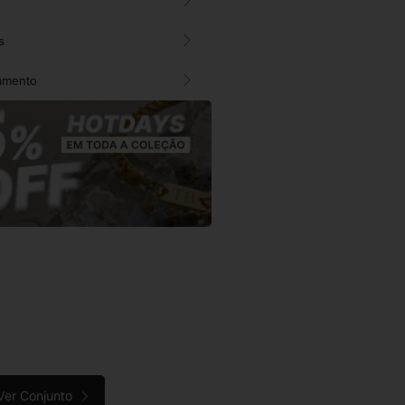
s
amento
Ver Conjunto