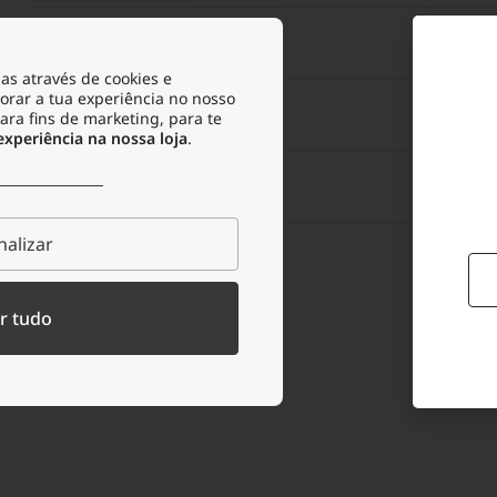
ANTI-RFID
as através de cookies e
orar a tua experiência no nosso
FUNCIONALIDADES
Bols
para fins de marketing, para te
periência na nossa loja
.
ACONDICIONAMENTO
alizar
GARANTIA
r tudo