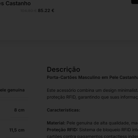
es Castanho
85.22
€
104.80
€
Descrição
Porta-Cartões Masculino em Pele Castanh
ele genuína
Este acessório combina um design minimali
proteção RFID, garantindo que suas informa
8
Características:
Material:
Pele genuína de alta qualidade, mac
Proteção RFID:
Sistema de bloqueio RFID int
11,5
cartões contra pagamentos contactless inde