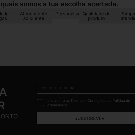
 quais somos a tua escolha acertada.
dade
Atendimento
Personalização
Qualidade do
Simpa
igos
ao cliente
produto
atend
 A
Li e aceito os Termos e Condições e a Política de
R
privacidade
CONTO
SUBSCREVER