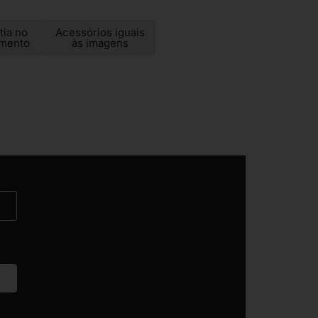
tia no
Acessórios iguais
imento
às imagens