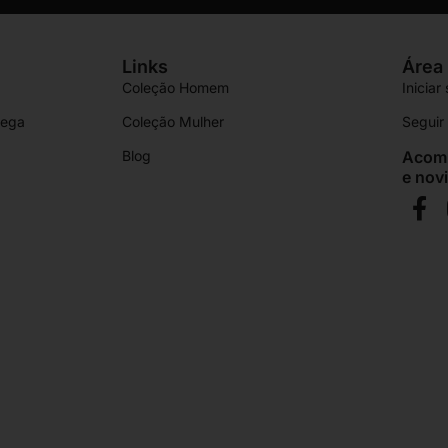
Links
Área 
Coleção Homem
Iniciar
rega
Coleção Mulher
Segui
Blog
Acomp
e nov