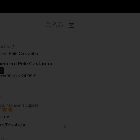
artões
 em Pele Castanha
mem em Pele Castanha
5%
mos 30 dias:
24.99
€
no
cial não aceita cupões.
FEITOS
cas/Devoluções
ia