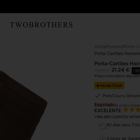
Início
Homem
Porta-C
Porta-Cartões Homem
Porta-Cartões Ho
21.24
€
24.99
€
-1
Preço mais baixo dos últi
Venda Flash
Pele/Couro Genuí
Esgotado
Este artigo de preço espe
EXCELENTE
+100.000
CLIENTES SATIS
60 dias para Tro
3 Anos de Garant