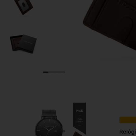
Relóg