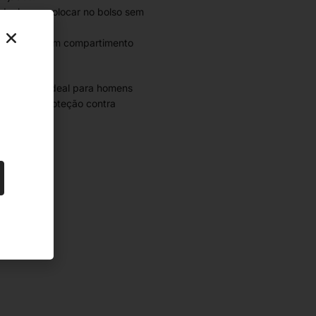
deal para colocar no bolso sem
a cartões e um compartimento
.
 e segura, ideal para homens
onal com proteção contra