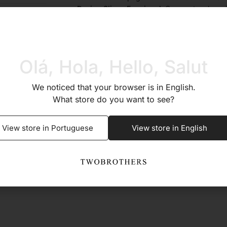
Design Slim e Funcional:
Compacto e leve, i
Sim
adicionar volume.
Compartimentos Práticos:
Vários slots par
central para notas ou pequenos documentos
a para notas
Olá, Hola, Hello, Salut
Este porta-cartões é uma escolha sofisticada
que procuram um acessório moderno e funci
Caixa
fraudes electrónicas.
We noticed that your browser is in English.
What store do you want to see?
3 anos
View store in Portuguese
View store in English