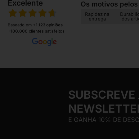
Excelente
Os motivos pelos
Rapidez na
Durabili
entrega
dos art
Baseado em
+1.123 opiniões
+100.000
clientes satisfeitos
SUBSCREVE
NEWSLETTE
E GANHA 10% DE DES