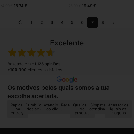
18.74
€
19.49
€
24.99
€
25.99
€
←
1
2
3
4
5
6
7
8
→
Excelente
Baseado em
+1.123 opiniões
+100.000
clientes satisfeitos
Os motivos pelos quais somos a tua
escolha acertada.
Rapidez
Durabilidade
Atendimento
Personalização
Qualidade
Simpatia no
Acessórios
na
dos artigos
ao cliente
do
atendimento
iguais às
entrega
produto
imagens