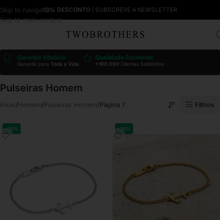
Skip to navigation
10% DESCONTO
| SUBSCREVE A NEWSLETTER
Skip to main content
Garantia Vitalícia
Qualidade Excelente
Garantia para
Toda a Vida
+100.000
Clientes Satisfeitos
Pulseiras Homem
Filtros
Início
Homem
Pulseiras Homem
Página 7
-25%
-25%