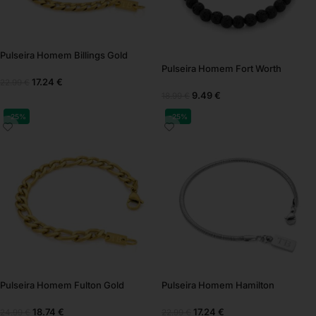
Pulseira Homem Billings Gold
Pulseira Homem Fort Worth
17.24
€
22.99
€
9.49
€
18.99
€
-25%
-25%
Pulseira Homem Fulton Gold
Pulseira Homem Hamilton
18.74
€
17.24
€
24.99
€
22.99
€