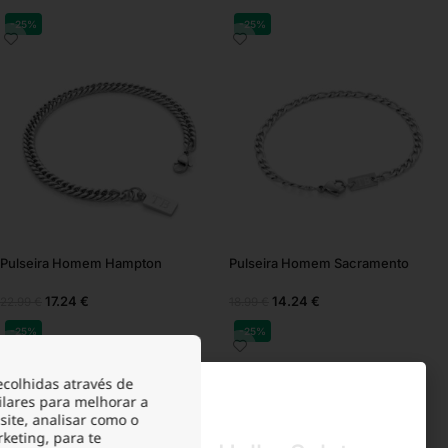
-25%
-25%
Pulseira Homem Hampton
Pulseira Homem Sacramento
17.24
€
14.24
€
22.99
€
18.99
€
-25%
-25%
ecolhidas através de
ilares para melhorar a
site, analisar como o
rketing, para te