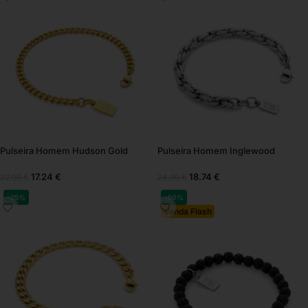
Pulseira Homem Hudson Gold
Pulseira Homem Inglewood
17.24
€
18.74
€
22.99
€
24.99
€
-25%
-50%
Venda Flash