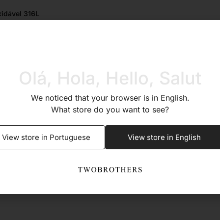
xidável 316L
Sim
Olá, Hola, Hello, Salut
Sim
We noticed that your browser is in English.
What store do you want to see?
Sim
View store in Portuguese
View store in English
0,9