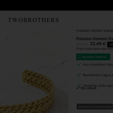
Início
Homem
Pulsei
Pulseira Homem Escr
Pulseira Homem E
22.49
€
29.99
€
-2
Preço mais baixo dos últi
Garantia Vitalícia
Aço inoxidável hip
Resistente à água 
Tamanho único ajus
Em stock
Queres Surpreender