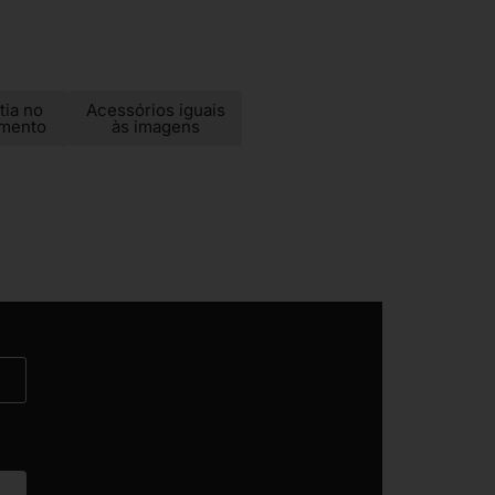
tia no
Acessórios iguais
imento
às imagens