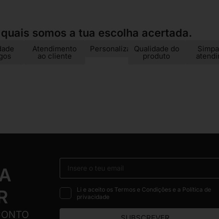
 quais somos a tua escolha acertada.
dade
Atendimento
Personalização
Qualidade do
Simpa
igos
ao cliente
produto
atend
 A
Li e aceito os Termos e Condições e a Política de
R
privacidade
CONTO
SUBSCREVER