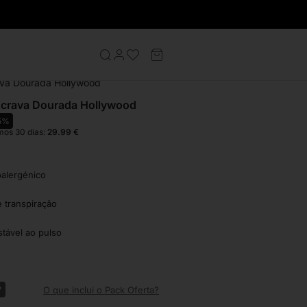
ras Homem
ava Dourada Hollywood
scrava Dourada Hollywood
5%
mos 30 dias:
29.99
€
oalergénico
e transpiração
tável ao pulso
?
O que inclui o Pack Oferta?