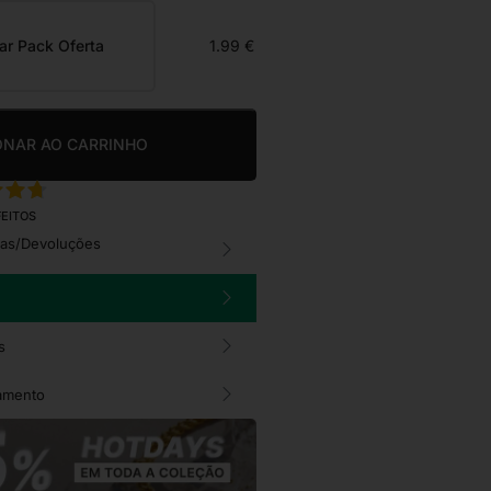
ar Pack Oferta
1.99 €
ONAR AO CARRINHO
FEITOS
cas/Devoluções
s
amento