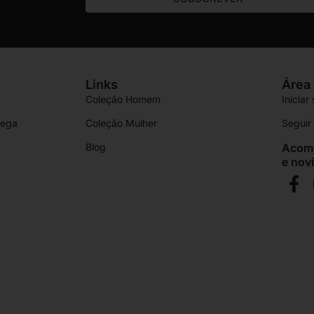
Links
Área 
Coleção Homem
Iniciar
rega
Coleção Mulher
Segui
Blog
Acomp
e nov