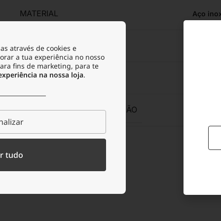
MATERIAL
Aço ino
RESISTENTE À ÁGUA
as através de cookies e
orar a tua experiência no nosso
para fins de marketing, para te
periência na nossa loja
.
RESISTENTE À OXIDAÇÃO
RESISTENTE À TRANSPIRAÇÃO
alizar
LARGURA DA PULSEIRA
r tudo