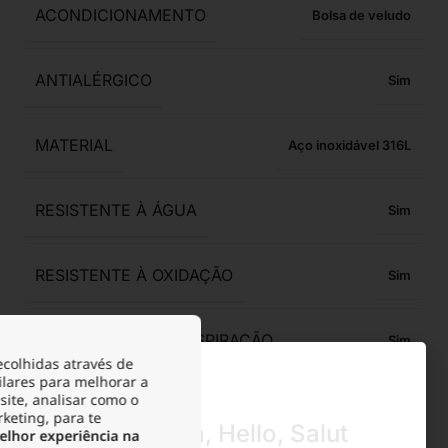
ACONDICIONAMENTO
Bolsa de veludo
ANTIALÉRGICO
Sim
MATERIAL
Aço inoxidável 316L
RESISTENTE À ÁGUA
Sim
RESISTENTE À OXIDAÇÃO
Sim
RESISTENTE À TRANSPIRAÇÃO
Sim
ecolhidas através de
ilares para melhorar a
site, analisar como o
LARGURA DA PULSEIRA
0,8
rketing, para te
Olá, Hola, Hello, Salut
lhor experiência na