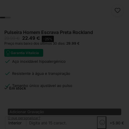
Pulseira Homem Escrava Preta Rockland
22.49
€
29.99
€
-25%
Preço mais baixo dos últimos 30 dias:
29.99
€
Garantia Vitalícia
Aço inoxidável hipoalergénico
Resistente à água e transpiração
Tamanho único ajustável ao pulso
Em stock
Adicionar Gravação
O que personalizar?
Interior
+5.90 €