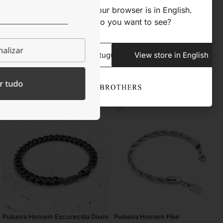
We noticed that your browser is in English.
What store do you want to see?
Descrição
alizar
View store in Portuguese
View store in English
Visualizaste recentemente​
r tudo
-25%
-25%
Pulseira Homem Escurecida Dixon
Pulseira Homem Pike