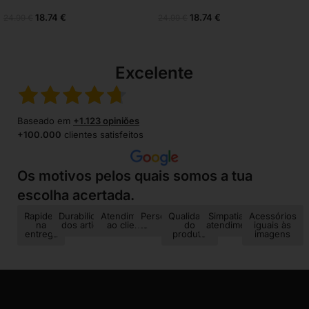
18.74
€
18.74
€
24.99
€
24.99
€
Excelente
Baseado em
+1.123 opiniões
+100.000
clientes satisfeitos
Os motivos pelos quais somos a tua
escolha acertada.
Rapidez
Durabilidade
Atendimento
Personalização
Qualidade
Simpatia no
Acessórios
na
dos artigos
ao cliente
do
atendimento
iguais às
entrega
produto
imagens