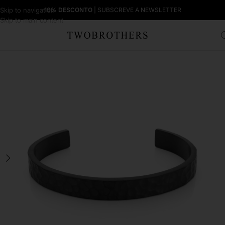
Skip to navigation
10% DESCONTO
| SUBSCREVE A NEWSLETTER
Skip to main content
Início
Homem
Pulseiras Homem