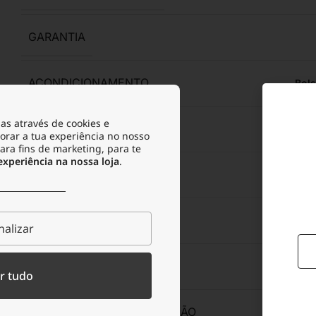
GARANTIA
ACONDICIONAMENTO
Bols
as através de cookies e
ANTIALÉRGICO
orar a tua experiência no nosso
para fins de marketing, para te
periência na nossa loja
.
MATERIAL
Aço ino
RESISTENTE À ÁGUA
alizar
RESISTENTE À OXIDAÇÃO
r tudo
RESISTENTE À TRANSPIRAÇÃO