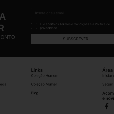
 A
Li e aceito os Termos e Condições e a Política de
R
privacidade
CONTO
SUBSCREVER
Links
Área 
Coleção Homem
Iniciar
rega
Coleção Mulher
Segui
Blog
Acomp
e nov