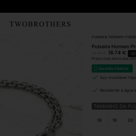
Início
Homem
Pulsei
Pulseira Homem Prate
Pulseira Homem Pr
18.74
€
24.99
€
-2
Preço mais baixo dos últi
Garantia Vitalícia
Aço inoxidável hip
Resistente à água 
TAMANHO DA PUL
18
19
20