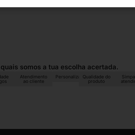
 quais somos a tua escolha acertada.
dade
Atendimento
Personalização
Qualidade do
Simpa
igos
ao cliente
produto
atend