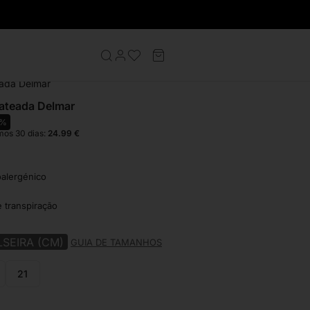
ras Homem
ada Delmar
ateada Delmar
5%
mos 30 dias:
24.99
€
oalergénico
e transpiração
SEIRA (CM)
GUIA DE TAMANHOS
21