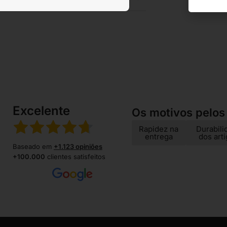
Excelente
Os motivos pelos
Rapidez na
Durabili
entrega
dos art
Baseado em
+1.123 opiniões
+100.000
clientes satisfeitos