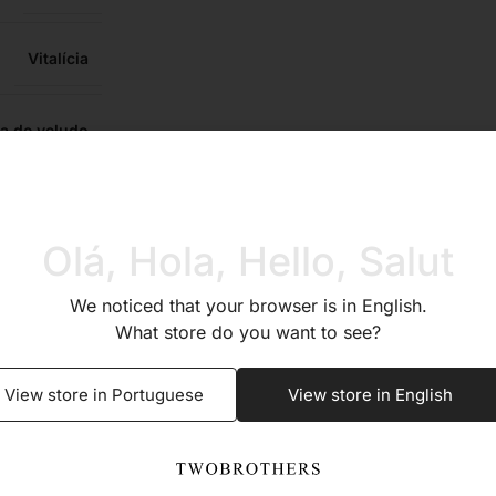
Vitalícia
a de veludo
Sim
Olá, Hola, Hello, Salut
xidável 316L
We noticed that your browser is in English.
What store do you want to see?
Sim
View store in Portuguese
View store in English
Sim
Sim