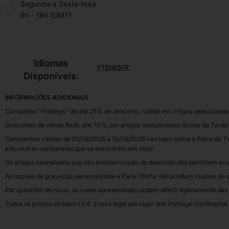
Segunda a Sexta-feira
9h - 18h (GMT)
Idiomas
PT
EN
ES
FR
Disponíveis:
INFORMAÇÕES ADICIONAIS
Campanha "Hotdays" de até 25% de desconto, válida em artigos selecionados,
Descontos de venda flash, até 70%, em artigos selecionados do site da Twobr
Campanhas válidas de 01/08/2026 a 10/08/2026 nas lojas online e física da Tw
e/ou outras campanhas que se encontrem em vigor.
Os artigos assinalados que não aceitam cupão de desconto não permitem acu
As opções de gravação personalizada e Pack Oferta não aceitam cupões de 
Por questões técnicas, as cores apresentadas podem diferir ligeiramente das 
Todos os preços incluem I.V.A. à taxa legal em vigor (em Portugal Continental