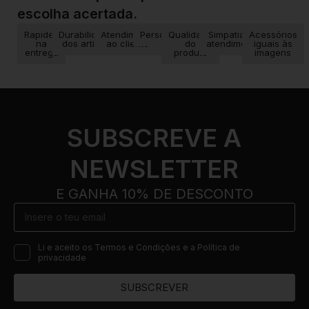
escolha acertada.
Rapidez
Durabilidade
Atendimento
Personalização
Qualidade
Simpatia no
Acessórios
na
dos artigos
ao cliente
do
atendimento
iguais às
entrega
produto
imagens
SUBSCREVE A
NEWSLETTER
E GANHA 10% DE DESCONTO
Li e aceito os Termos e Condições e a Política de
privacidade
SUBSCREVER