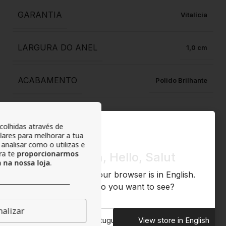
GARANTIA
Vitalícia
LARGURA DO ANEL
1,0
ACABAMENTO
Polido Brilhante
ANTIALÉRGICO
Sim
colhidas através de
ilares para melhorar a tua
 analisar como o utilizas e
RESISTENTE À ÁGUA
Sim
ara te
proporcionarmos
Olá, Hola, Hello, Salut
 na nossa loja
.
We noticed that your browser is in English.
RESISTENTE À OXIDAÇÃO
Sim
What store do you want to see?
alizar
RESISTENTE À TRANSPIRAÇÃO
Sim
View store in Portuguese
View store in English