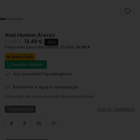
Anel Homem Arezzo
12.49
€
24.99
€
-50%
Preço mais baixo dos últimos 30 dias:
24.99
€
Venda Flash
Garantia Vitalícia
Aço inoxidável hipoalergénico
Resistente à água e transpiração
Este artigo de preço especial não aceita cupões.
TAMANHO
GUIA DE TAMANHOS
8
9
10
11