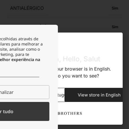
ANTIALÉRGICO
Sim
RESISTENTE À ÁGUA
Sim
ecolhidas através de
ilares para melhorar a
RESISTENTE À OXIDAÇÃO
Sim
site, analisar como o
rketing, para te
Olá, Hola, Hello, Salut
lhor experiência na
RESISTENTE À TRANSPIRAÇÃO
Sim
We noticed that your browser is in English.
What store do you want to see?
ACONDICIONAMENTO
Bolsa de veludo
alizar
View store in Portuguese
View store in English
Descrição
r tudo