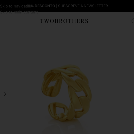
Skip to navigation
10% DESCONTO
| SUBSCREVE A NEWSLETTER
Skip to main content
Início
Mulher
Anéis Mulher