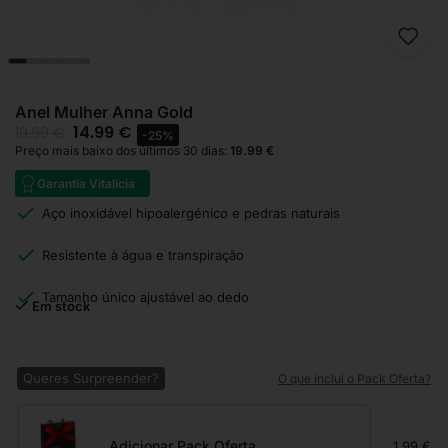
Anel Mulher Anna Gold
14.99
€
19.99
€
-25%
Preço mais baixo dos últimos 30 dias:
19.99
€
Garantia Vitalícia
Aço inoxidável hipoalergénico e pedras naturais
Resistente à água e transpiração
Tamanho único ajustável ao dedo
Em stock
Queres Surpreender?
O que inclui o Pack Oferta?
Adicionar Pack Oferta
1.99 €