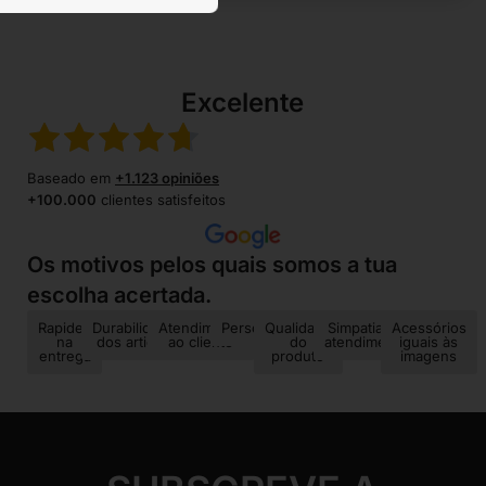
Excelente
Baseado em
+1.123 opiniões
+100.000
clientes satisfeitos
Os motivos pelos quais somos a tua
escolha acertada.
Rapidez
Durabilidade
Atendimento
Personalização
Qualidade
Simpatia no
Acessórios
na
dos artigos
ao cliente
do
atendimento
iguais às
entrega
produto
imagens