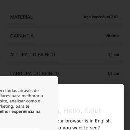
MATERIAL
Aço inoxidável 316L
GARANTIA
Vitalícia
ALTURA DO BRINCO
1,1
LARGURA DO BRINCO
1,2
ecolhidas através de
ACABAMENTO
Polido Brilhante
ilares para melhorar a
site, analisar como o
rketing, para te
Olá, Hola, Hello, Salut
ANTIALÉRGICO
lhor experiência na
Sim
We noticed that your browser is in English.
What store do you want to see?
RESISTENTE À ÁGUA