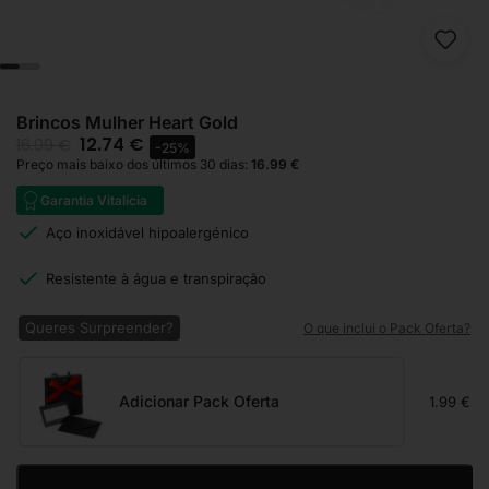
Brincos Mulher Heart Gold
12.74
€
16.99
€
-25%
Preço mais baixo dos últimos 30 dias:
16.99
€
Garantia Vitalícia
Aço inoxidável hipoalergénico
Resistente à água e transpiração
Queres Surpreender?
O que inclui o Pack Oferta?
Adicionar Pack Oferta
1.99 €