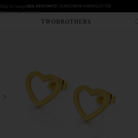
Skip to navigation
10% DESCONTO
| SUBSCREVE A NEWSLETTER
Skip to main content
Início
Mulher
Brincos Mulher