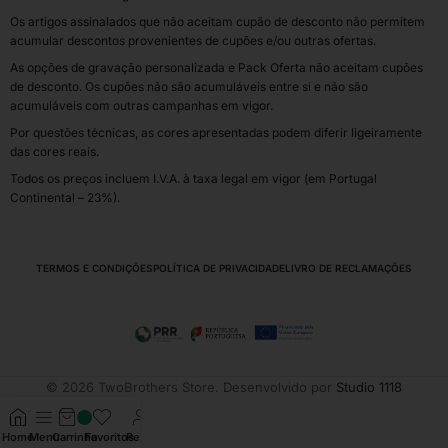
Os artigos assinalados que não aceitam cupão de desconto não permitem
acumular descontos provenientes de cupões e/ou outras ofertas.
As opções de gravação personalizada e Pack Oferta não aceitam cupões
de desconto. Os cupões não são acumuláveis entre si e não são
acumuláveis com outras campanhas em vigor.
Por questões técnicas, as cores apresentadas podem diferir ligeiramente
das cores reais.
Todos os preços incluem I.V.A. à taxa legal em vigor (em Portugal
Continental – 23%).
TERMOS E CONDIÇÕES
POLÍTICA DE PRIVACIDADE
LIVRO DE RECLAMAÇÕES
© 2026 TwoBrothers Store. Desenvolvido por
Studio 1118
Home
Menu
Carrinho
Favoritos
Perfil