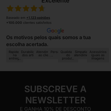
Excelente
Baseado em
+1.123 opiniões
+100.000
clientes satisfeitos
Os motivos pelos quais somos a tua
escolha acertada.
Rapidez
Durabilidade
Atendimento
Personalização
Qualidade
Simpatia no
Acessórios
na
dos artigos
ao cliente
do
atendimento
iguais às
entrega
produto
imagens
SUBSCREVE A
NEWSLETTER
E GANHA 10% DE DESCONTO