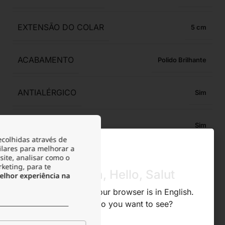
EXTENSÃO DO COLAR
5
ACABAMENTO
Polido Brilhante
ANTIALÉRGICO
Sim
RESISTENTE À ÁGUA
Sim
ecolhidas através de
ilares para melhorar a
site, analisar como o
RESISTENTE À OXIDAÇÃO
Sim
rketing, para te
Olá, Hola, Hello, Salut
lhor experiência na
RESISTENTE À TRANSPIRAÇÃO
Sim
We noticed that your browser is in English.
What store do you want to see?
ACONDICIONAMENTO
Bolsa de veludo