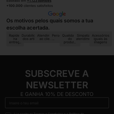
Baseado em
+1.123 opiniões
+100.000
clientes satisfeitos
Os motivos pelos quais somos a tua
escolha acertada.
Rapidez
Durabilidade
Atendimento
Personalização
Qualidade
Simpatia no
Acessórios
na
dos artigos
ao cliente
do
atendimento
iguais às
entrega
produto
imagens
SUBSCREVE A
NEWSLETTER
E GANHA 10% DE DESCONTO
Li e aceito os Termos e Condições e a Política de