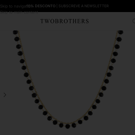
Skip to navigation
10% DESCONTO
| SUBSCREVE A NEWSLETTER
Skip to main content
Início
Mulher
Colares Mulher