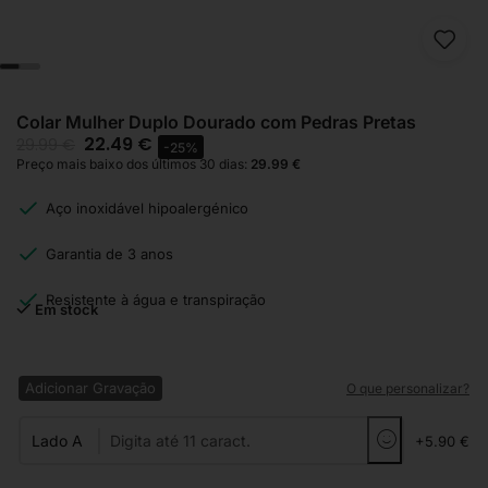
Colar Mulher Duplo Dourado com Pedras Pretas
22.49
€
29.99
€
-25%
Preço mais baixo dos últimos 30 dias:
29.99
€
Aço inoxidável hipoalergénico
Garantia de 3 anos
Resistente à água e transpiração
Em stock
Adicionar Gravação
O que personalizar?
Lado A
+5.90 €