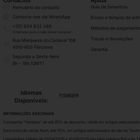
Contactos
Ajuda
Guia de tamanhos
Formulário de contacto
Contacta-nos via WhatsApp
Envios e tempos de ent
+351 934 832 388
Métodos de pagamento
(Chamada para a rede móvel nacional)
Trocas e devoluções
Rua Marquesa do Cadaval 108
4510-603 Fânzeres
Garantia
Segunda a Sexta-feira
9h - 18h (GMT)
Idiomas
PT
EN
ES
FR
Disponíveis:
INFORMAÇÕES ADICIONAIS
Campanha "Hotdays" de até 25% de desconto, válida em artigos selecionados,
Descontos de venda flash, até 70%, em artigos selecionados do site da Twobr
Campanhas válidas de 01/08/2026 a 10/08/2026 nas lojas online e física da Tw