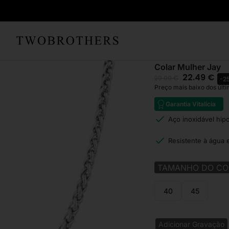
Início
Mulher
Colares 
Colar Mulher Jay
22.49
€
29.99
€
-2
Preço mais baixo dos últi
Garantia Vitalícia
Aço inoxidável hip
Resistente à água 
TAMANHO DO CO
40
45
Adicionar Gravação