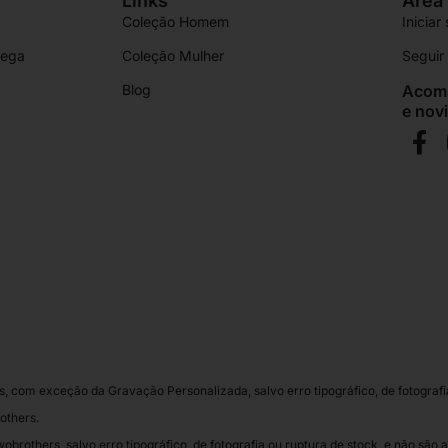
Links
Área 
Coleção Homem
Iniciar
rega
Coleção Mulher
Segui
Blog
Acomp
e nov
 com exceção da Gravação Personalizada, salvo erro tipográfico, de fotografia
others.
obrothers, salvo erro tipográfico, de fotografia ou ruptura de stock, e não são