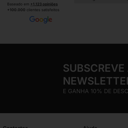
Baseado em
+1.123 opiniões
+100.000
clientes satisfeitos
SUBSCREVE
NEWSLETTE
E GANHA 10% DE DES