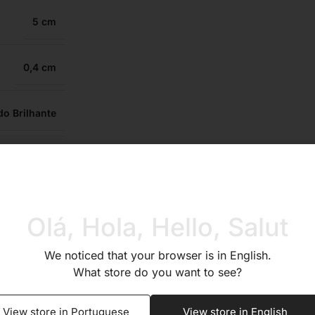
5
0,4
do Brilhante
Sim
Sim
Olá, Hola, Hello, Salut
Sim
We noticed that your browser is in English.
What store do you want to see?
Sim
View store in Portuguese
View store in English