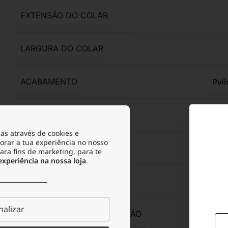
EXTENSÃO DO COLAR
LARGURA DO COLAR
ACABAMENTO
Poli
ANTIALÉRGICO
as através de cookies e
orar a tua experiência no nosso
RESISTENTE À ÁGUA
para fins de marketing, para te
periência na nossa loja
.
RESISTENTE À OXIDAÇÃO
alizar
RESISTENTE À TRANSPIRAÇÃO