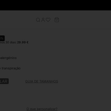
Mulher
Colar Mulher Jay
5%
mos 30 dias:
29.99
€
oalergénico
e transpiração
LAR
GUIA DE TAMANHOS
O que personalizar?