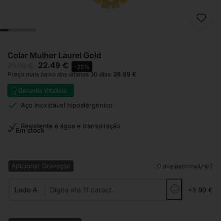
Colar Mulher Laurel Gold
22.49
€
29.99
€
-25%
Preço mais baixo dos últimos 30 dias:
29.99
€
Garantia Vitalícia
Aço inoxidável hipoalergénico
Resistente à água e transpiração
Em stock
Adicionar Gravação
O que personalizar?
Lado A
+5.90 €