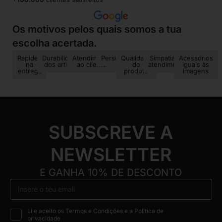
Os motivos pelos quais somos a tua
escolha acertada.
Rapidez
Durabilidade
Atendimento
Personalização
Qualidade
Simpatia no
Acessórios
na
dos artigos
ao cliente
do
atendimento
iguais às
entrega
produto
imagens
SUBSCREVE A
NEWSLETTER
E GANHA 10% DE DESCONTO
Li e aceito os Termos e Condições e a Política de
privacidade