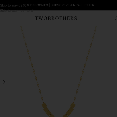
Skip to navigation
10% DESCONTO
| SUBSCREVE A NEWSLETTER
Skip to main content
Início
Mulher
Colares Mulher