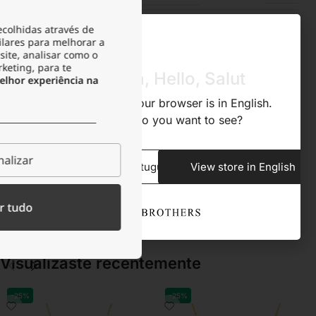
ecolhidas através de
ACONDICIONAMENTO
Bolsa de veludo
ilares para melhorar a
site, analisar como o
rketing, para te
Olá, Hola, Hello, Salut
TIPO DE FECHO
Mosquetão
lhor experiência na
We noticed that your browser is in English.
What store do you want to see?
COR
Dourado
alizar
View store in Portuguese
View store in English
Descrição
r tudo
Visualizaste recentemente​
-25%
-25%