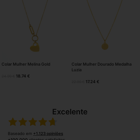
Colar Mulher Melina Gold
Colar Mulher Dourado Medalha
Luzia
18.74
€
24.99
€
17.24
€
22.99
€
Excelente
Baseado em
+1.123 opiniões
+100.000
clientes satisfeitos