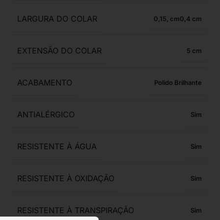
LARGURA DO COLAR
0,15
,
0,4
EXTENSÃO DO COLAR
5
ACABAMENTO
Polido Brilhante
ANTIALÉRGICO
Sim
RESISTENTE À ÁGUA
Sim
RESISTENTE À OXIDAÇÃO
Sim
RESISTENTE À TRANSPIRAÇÃO
Sim