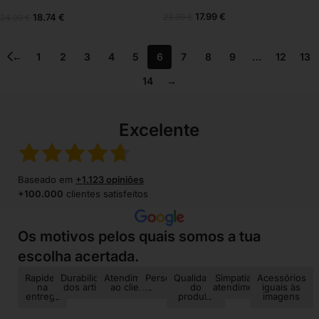
17.99
€
18.74
€
23.99
€
24.99
€
←
1
2
3
4
5
6
7
8
9
…
12
13
14
→
Excelente
Baseado em
+1.123 opiniões
+100.000
clientes satisfeitos
Os motivos pelos quais somos a tua
escolha acertada.
Rapidez
Durabilidade
Atendimento
Personalização
Qualidade
Simpatia no
Acessórios
na
dos artigos
ao cliente
do
atendimento
iguais às
entrega
produto
imagens