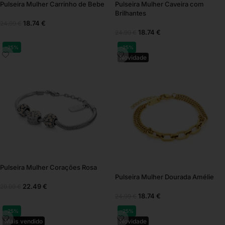
Pulseira Mulher Carrinho de Bebe
Pulseira Mulher Caveira com
Brilhantes
18.74
€
24.99
€
18.74
€
24.99
€
-25%
-25%
Novidade
Pulseira Mulher Corações Rosa
Pulseira Mulher Dourada Amélie
22.49
€
29.99
€
18.74
€
24.99
€
-25%
-25%
Mais vendido
Novidade