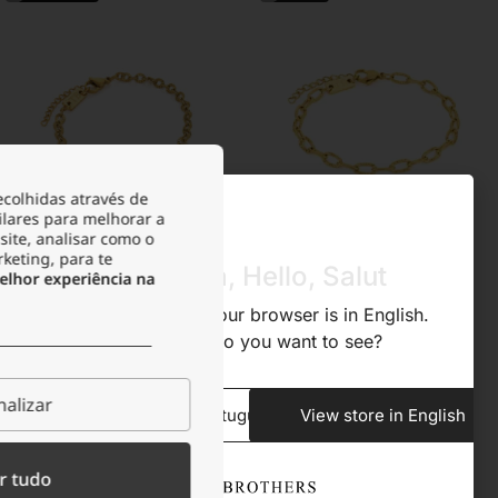
ecolhidas através de
ilares para melhorar a
site, analisar como o
Pulseira Mulher Dourada Anabelle
Pulseira Mulher Dourada Anne
rketing, para te
Olá, Hola, Hello, Salut
lhor experiência na
17.24
€
18.74
€
22.99
€
24.99
€
We noticed that your browser is in English.
-25%
-25%
What store do you want to see?
Novidade
alizar
View store in Portuguese
View store in English
r tudo