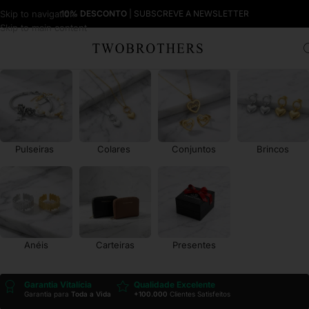
Skip to navigation
10% DESCONTO
| SUBSCREVE A NEWSLETTER
Skip to main content
Pulseiras
Colares
Conjuntos
Brincos
Anéis
Carteiras
Presentes
Garantia Vitalícia
Qualidade Excelente
Garantia para
Toda a Vida
+100.000
Clientes Satisfeitos