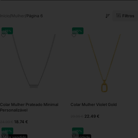
Filtros
Início
Mulher
Página 6
-25%
-25%
Colar Mulher Prateado Minimal
Colar Mulher Violet Gold
Personalizável
22.49
€
29.99
€
18.74
€
24.99
€
-30%
-25%
Mais vendido
Novidade