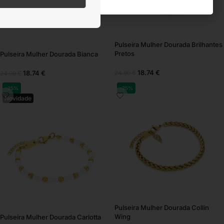
Pulseira Mulher Dourada Brilhantes
Pretos
Pulseira Mulher Dourada Bianca
18.74
€
18.74
€
24.99
€
24.99
€
-25%
-25%
Novidade
Pulseira Mulher Dourada Collin
Wing
Pulseira Mulher Dourada Carlotta