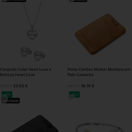
Conjunto Colar Heart Love e
Porta-Cartões Mulher Montana em
Brincos Heart Love
Pele Castanha
23.02
€
18.74
€
32.89
€
24.99
€
-25%
-25%
Novidade