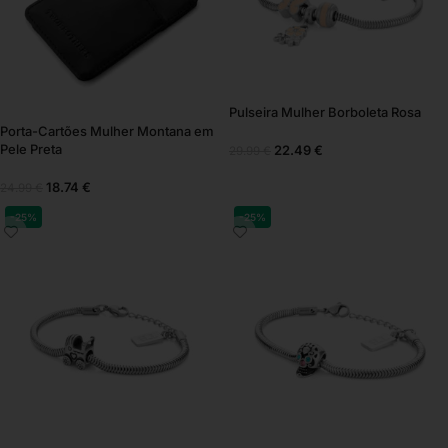
Pulseira Mulher Borboleta Rosa
Porta-Cartões Mulher Montana em
Pele Preta
22.49
€
29.99
€
18.74
€
24.99
€
-25%
-25%