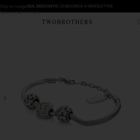
Skip to navigation
10% DESCONTO
| SUBSCREVE A NEWSLETTER
Skip to main content
Início
Mulher
Pulseiras Mulher