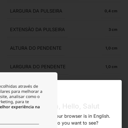
LARGURA DA PULSEIRA
0,4
EXTENSÃO DA PULSEIRA
3
ALTURA DO PENDENTE
1,0
LARGURA DO PENDENTE
1,0
ACABAMENTO
Polido Brilhante
ecolhidas através de
ilares para melhorar a
site, analisar como o
rketing, para te
ANTIALÉRGICO
Sim
Olá, Hola, Hello, Salut
lhor experiência na
We noticed that your browser is in English.
RESISTENTE À ÁGUA
What store do you want to see?
Sim