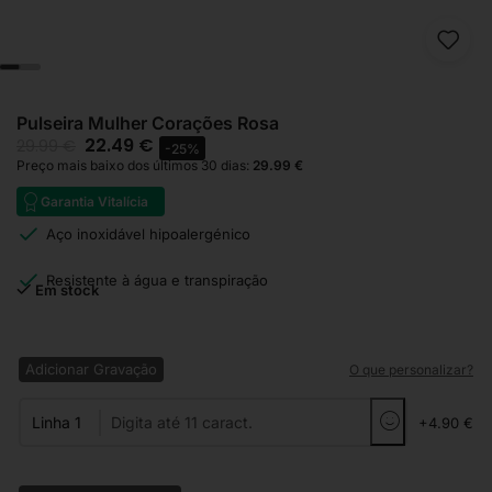
Pulseira Mulher Corações Rosa
22.49
€
29.99
€
-25%
Preço mais baixo dos últimos 30 dias:
29.99
€
Garantia Vitalícia
Aço inoxidável hipoalergénico
Resistente à água e transpiração
Em stock
Adicionar Gravação
O que personalizar?
Linha 1
+4.90 €