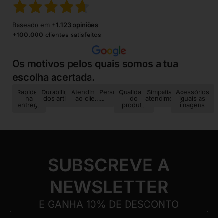
Baseado em
+1.123 opiniões
+100.000
clientes satisfeitos
Os motivos pelos quais somos a tua
escolha acertada.
Rapidez
Durabilidade
Atendimento
Personalização
Qualidade
Simpatia no
Acessórios
na
dos artigos
ao cliente
do
atendimento
iguais às
entrega
produto
imagens
SUBSCREVE A
NEWSLETTER
E GANHA 10% DE DESCONTO