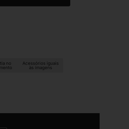
tia no
Acessórios iguais
imento
às imagens