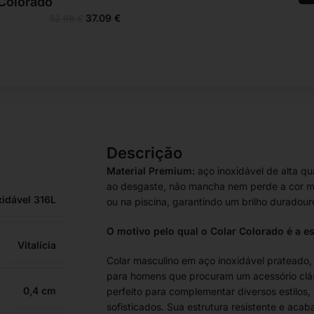
 Colorado
37.09
€
52.98
€
Descrição
Material Premium:
aço inoxidável de alta qu
ao desgaste, não mancha nem perde a cor m
xidável 316L
ou na piscina, garantindo um brilho duradour
O motivo pelo qual o Colar Colorado é a e
Vitalícia
Colar masculino em aço inoxidável prateado,
para homens que procuram um acessório clássi
0,4
perfeito para complementar diversos estilos,
sofisticados. Sua estrutura resistente e aca