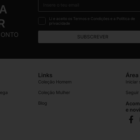
 A
Li e aceito os Termos e Condições e a Política de
R
privacidade
CONTO
SUBSCREVER
Links
Área 
Coleção Homem
Iniciar
rega
Coleção Mulher
Segui
Blog
Acomp
e nov