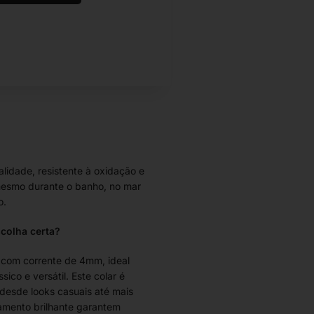
alidade, resistente à oxidação e
esmo durante o banho, no mar
o.
scolha certa?
 com corrente de 4mm, ideal
co e versátil. Este colar é
 desde looks casuais até mais
bamento brilhante garantem