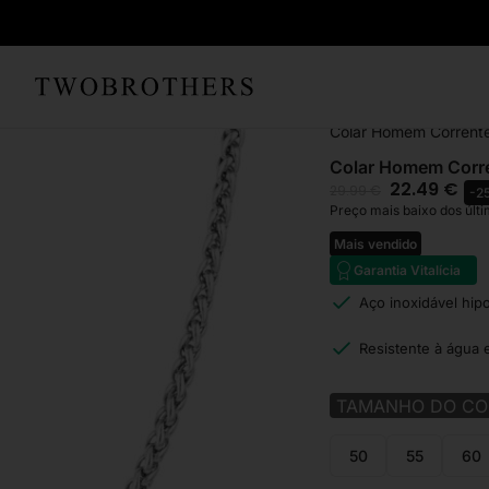
Início
Homem
Colare
Colar Homem Corrent
Colar Homem Corr
22.49
€
29.99
€
-2
Preço mais baixo dos últi
Mais vendido
Garantia Vitalícia
Aço inoxidável hip
Resistente à água 
TAMANHO DO CO
50
55
60