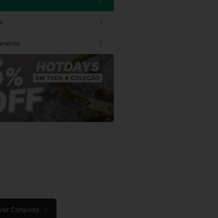
s
amento
Ver Conjunto