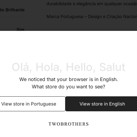
durabilidade e elegância em qualquer ocasiã
do Brilhante
Marca Portuguesa – Design e Criação Nacion
Sim
Sim
Olá, Hola, Hello, Salut
Sim
We noticed that your browser is in English.
What store do you want to see?
Sim
View store in Portuguese
View store in English
a de veludo
Mosquetão