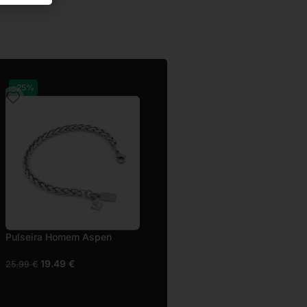
-25%
-25%
Pulseira Homem Duval
Pulseira Homem Aspen
20.24
€
19.49
€
26.99
€
25.99
€