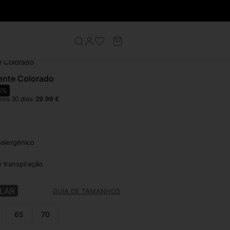
s Homem
e Colorado
ente Colorado
5%
mos 30 dias:
29.99
€
oalergénico
e transpiração
LAR
GUIA DE TAMANHOS
65
70