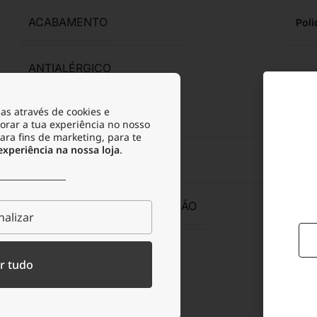
ACABAMENTO
Poli
ANTIALÉRGICO
as através de cookies e
RESISTENTE À ÁGUA
orar a tua experiência no nosso
para fins de marketing, para te
periência na nossa loja
.
RESISTENTE À OXIDAÇÃO
RESISTENTE À TRANSPIRAÇÃO
alizar
ACONDICIONAMENTO
Bols
r tudo
TIPO DE FECHO