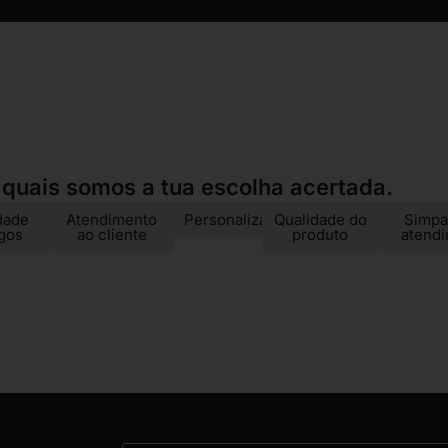
 quais somos a tua escolha acertada.
dade
Atendimento
Personalização
Qualidade do
Simpa
igos
ao cliente
produto
atend