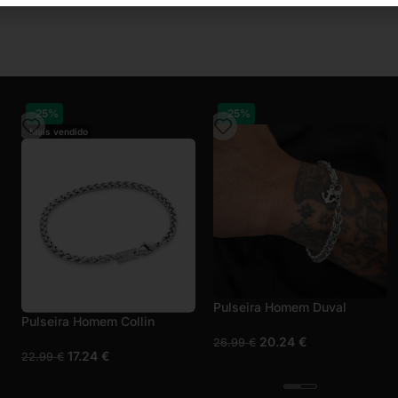
-25%
-25%
Mais vendido
Mais vendido
Pulseira Homem Malabar
Pulseira Homem Collin
17.24
€
17.24
€
22.99
€
22.99
€